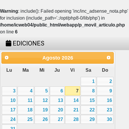
Warning
: include(): Failed opening 'inc/inc_adsense_nota.php'
for inclusion (include_path='.:/opt/php8-0/lib/php') in
/home/icweb04/public_html/webapp/p_movil_articulo.php
on line
6
EDICIONES
Agosto
2026
Lu
Ma
Mi
Ju
Vi
Sa
Do
1
2
3
4
5
6
7
8
9
10
11
12
13
14
15
16
17
18
19
20
21
22
23
24
25
26
27
28
29
30
31