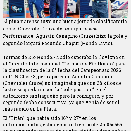
El pinamarense tuvo una buena jornada clasificatoria
con el Chevrolet Cruze del equipo Febase
Performance. Agustín Canapino (Cruze) hizo la pole y
segundo largará Facundo Chapur (Honda Civic).
Termas de Rio Hondo.- Nadie esperaba la llovizna en
el Circuito Internacional “Termas de Río Hondo” para
la clasificación de la 6ª fecha del Campeonato 2026
del TN Clase 3, pero apareció. Agustín Canapino
(Chevrolet Cruze) no imaginaba que con 38 kilos de
lastre se quedaría con la “pole position” en el
autódromo santiagueño pero la consiguió, y por
segunda fecha consecutiva, ya que venía de ser el
más rápido en La Plata.
El “Titán”, que había sido 16º y 27º en los
entrenamientos, estableció un tiempo de 2m06s665
en su segundo intento de vuelta rápida y desplazó de