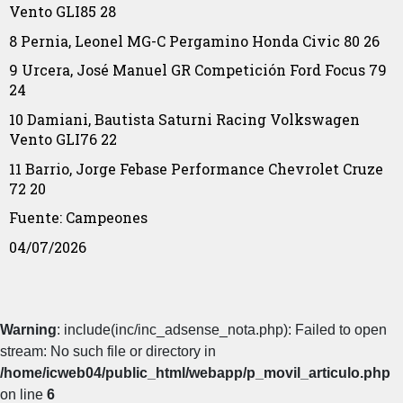
Vento GLI85
28
8
Pernia, Leonel
MG-C Pergamino
Honda Civic
80
26
9
Urcera, José Manuel
GR Competición
Ford Focus
79
24
10
Damiani, Bautista
Saturni Racing
Volkswagen
Vento GLI76
22
11
Barrio, Jorge
Febase Performance
Chevrolet Cruze
72
20
Fuente: Campeones
04/07/2026
Warning
: include(inc/inc_adsense_nota.php): Failed to open
stream: No such file or directory in
/home/icweb04/public_html/webapp/p_movil_articulo.php
on line
6