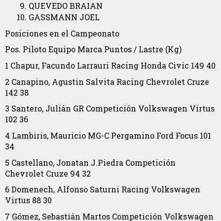
QUEVEDO BRAIAN
GASSMANN JOEL
Posiciones en el Campeonato
Pos.
Piloto
Equipo
Marca
Puntos
/ Lastre (Kg)
1
Chapur, Facundo
Larrauri Racing
Honda Civic
149
40
2
Canapino, Agustin
Salvita Racing
Chevrolet Cruze
142
38
3
Santero, Julián
GR Competición
Volkswagen Virtus
102
36
4
Lambiris, Mauricio
MG-C Pergamino
Ford Focus
101
34
5
Castellano, Jonatan
J.Piedra Competición
Chevrolet Cruze
94
32
6
Domenech, Alfonso
Saturni Racing
Volkswagen
Virtus
88
30
7
Gómez, Sebastián
Martos Competición
Volkswagen