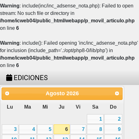
Warning
: include(inc/inc_adsense_nota.php): Failed to open
stream: No such file or directory in
/home/icweb04/public_html/webapp/p_movil_articulo.php
on line
6
Warning
: include(): Failed opening 'inc/inc_adsense_nota.php'
for inclusion (include_path='.:/opt/php8-0/lib/php') in
/home/icweb04/public_html/webapp/p_movil_articulo.php
on line
6
EDICIONES
Agosto
2026
Lu
Ma
Mi
Ju
Vi
Sa
Do
1
2
3
4
5
6
7
8
9