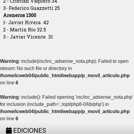
2 - Cristian Vaquero 34
3- Federico Guazzetti 25
Areneros 1300
1- Javier Rivera 42
2 - Martin Río 32.5
3 - Javier Vicente 31
Warning
: include(inc/inc_adsense_nota.php): Failed to open
stream: No such file or directory in
/home/icweb04/public_html/webapp/p_movil_articulo.php
on line
6
Warning
: include(): Failed opening 'inc/inc_adsense_nota.php'
for inclusion (include_path='.:/opt/php8-0/lib/php') in
/home/icweb04/public_html/webapp/p_movil_articulo.php
on line
6
EDICIONES