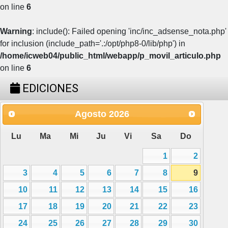
on line
6
Warning
: include(): Failed opening 'inc/inc_adsense_nota.php'
for inclusion (include_path='.:/opt/php8-0/lib/php') in
/home/icweb04/public_html/webapp/p_movil_articulo.php
on line
6
EDICIONES
Agosto
2026
Lu
Ma
Mi
Ju
Vi
Sa
Do
1
2
3
4
5
6
7
8
9
10
11
12
13
14
15
16
17
18
19
20
21
22
23
24
25
26
27
28
29
30