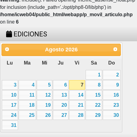
for inclusion (include_path='.:/opt/php8-0/lib/php') in
/home/icweb04/public_html/webapp/p_movil_articulo.php
on line
6
EDICIONES
Agosto
2026
Lu
Ma
Mi
Ju
Vi
Sa
Do
1
2
3
4
5
6
7
8
9
10
11
12
13
14
15
16
17
18
19
20
21
22
23
24
25
26
27
28
29
30
31