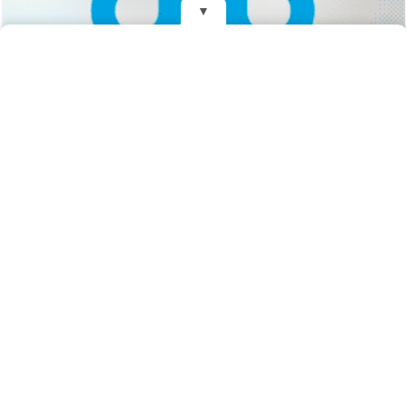
▼
REDES
DIARIO EL MENSAJERO DE LA COSTA
Fundado el 28 de Mayo de 1993
Propietarios: Dr. Juan Carlos Eyras, Dr. Guillermo Eyras
Director: Dr. Juan Carlos Eyras
Domicilio: Dr. Carlos Madariaga 225, Gral. Madariaga, Buenos Aires,
Argentina
(C) 2026