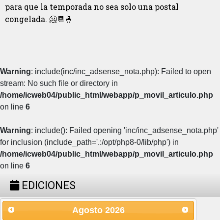
para que la temporada no sea solo una postal
congelada. 🥶📆🤞
Warning
: include(inc/inc_adsense_nota.php): Failed to open
stream: No such file or directory in
/home/icweb04/public_html/webapp/p_movil_articulo.php
on line
6
Warning
: include(): Failed opening 'inc/inc_adsense_nota.php'
for inclusion (include_path='.:/opt/php8-0/lib/php') in
/home/icweb04/public_html/webapp/p_movil_articulo.php
on line
6
EDICIONES
Agosto
2026