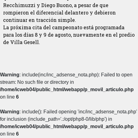
Recchimuzzi y Diego Buono, a pesar de que
rompieron el diferencial delantero y debieron
continuar en tracción simple.
La próxima cita del campeonato está programada
para los días 8 y 9 de agosto, nuevamente en el predio
de Villa Gesell.
Warning
: include(inc/inc_adsense_nota.php): Failed to open
stream: No such file or directory in
/home/icweb04/public_html/webapp/p_movil_articulo.php
on line
6
Warning
: include(): Failed opening 'inc/inc_adsense_nota.php'
for inclusion (include_path='.:/opt/php8-0/lib/php') in
/home/icweb04/public_html/webapp/p_movil_articulo.php
on line
6