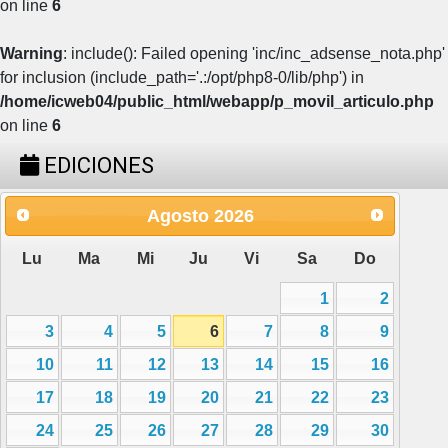
on line
6
Warning
: include(): Failed opening 'inc/inc_adsense_nota.php'
for inclusion (include_path='.:/opt/php8-0/lib/php') in
/home/icweb04/public_html/webapp/p_movil_articulo.php
on line
6
EDICIONES
Agosto
2026
Lu
Ma
Mi
Ju
Vi
Sa
Do
1
2
3
4
5
6
7
8
9
10
11
12
13
14
15
16
17
18
19
20
21
22
23
24
25
26
27
28
29
30