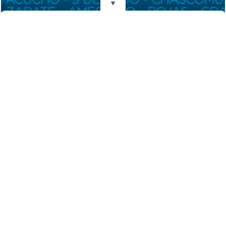
▼
REDES
DIARIO EL MENSAJERO DE LA COSTA
Fundado el 28 de Mayo de 1993
Propietarios: Dr. Juan Carlos Eyras, Dr. Guillermo Eyras
Director: Dr. Juan Carlos Eyras
Domicilio: Dr. Carlos Madariaga 225, Gral. Madariaga, Buenos Aires,
Argentina
(C) 2026