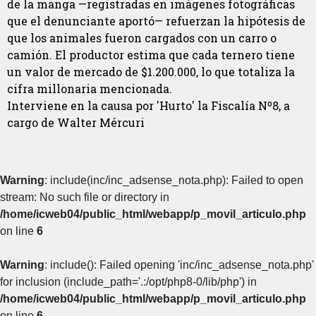
de la manga —registradas en imágenes fotográficas
que el denunciante aportó— refuerzan la hipótesis de
que los animales fueron cargados con un carro o
camión. El productor estima que cada ternero tiene
un valor de mercado de $1.200.000, lo que totaliza la
cifra millonaria mencionada.
Interviene en la causa por 'Hurto' la Fiscalía Nº8, a
cargo de Walter Mércuri
Warning
: include(inc/inc_adsense_nota.php): Failed to open
stream: No such file or directory in
/home/icweb04/public_html/webapp/p_movil_articulo.php
on line
6
Warning
: include(): Failed opening 'inc/inc_adsense_nota.php'
for inclusion (include_path='.:/opt/php8-0/lib/php') in
/home/icweb04/public_html/webapp/p_movil_articulo.php
on line
6