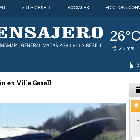
AR
VILLA GESELL
SOCIALES
EDICTOS / CON
26°
2.2 m/s
11 Ago
31°C
12 Ago
29°C
n en Villa Gesell
L