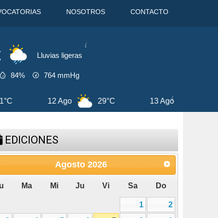
VOCATORIAS
NOSOTROS
CONTACTO
C
Lluvias ligeras
84%
764
mmHg
13 Ago
29°C
7 Ago
33°C
8 A
EDICIONES
Agosto
2026
u
Ma
Mi
Ju
Vi
Sa
Do
1
2