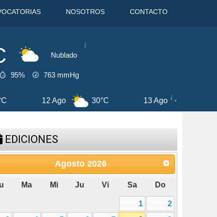
VOCATORIAS
NOSOTROS
CONTACTO
C
Nublado
95%
763
mmHg
13 Ago
32°C
14 Ago
30°C
EDICIONES
Agosto
2026
u
Ma
Mi
Ju
Vi
Sa
Do
1
2