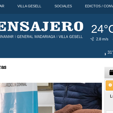
AR
VILLA GESELL
SOCIALES
EDICTOS / CON
24°
2.8 m/s
11 Ago
31°C
12 Ago
30°C
ras
L