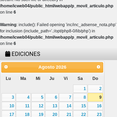
/home/icweb04/public_html/webapp/p_movil_articulo.php
on line
6
Warning
: include(): Failed opening 'inc/inc_adsense_nota.php'
for inclusion (include_path='.:/opt/php8-0/lib/php') in
/home/icweb04/public_html/webapp/p_movil_articulo.php
on line
6
EDICIONES
Agosto
2026
Lu
Ma
Mi
Ju
Vi
Sa
Do
1
2
3
4
5
6
7
8
9
10
11
12
13
14
15
16
17
18
19
20
21
22
23