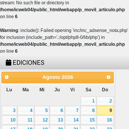
stream: No such file or directory in
/home/icweb04/public_html/webapp/p_movil_articulo.php
on line
6
Warning
: include(): Failed opening 'inc/inc_adsense_nota.php'
for inclusion (include_path='.:/opt/php8-0/lib/php') in
/home/icweb04/public_html/webapp/p_movil_articulo.php
on line
6
EDICIONES
Agosto
2026
Lu
Ma
Mi
Ju
Vi
Sa
Do
1
2
3
4
5
6
7
8
9
10
11
12
13
14
15
16