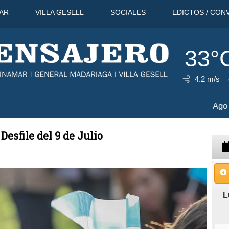
AR
VILLA GESELL
SOCIALES
EDICTOS / CON
33°
4.2 m/s
32°C
11 Ago
31°C
12 Ago
Desfile del 9 de Julio
L