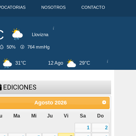
VOCATORIAS
NOSOTROS
CONTACTO
C
Llovizna
50%
764
mmHg
29°C
13 Ago
29°C
7 Ago
33°
EDICIONES
Agosto
2026
u
Ma
Mi
Ju
Vi
Sa
Do
1
2