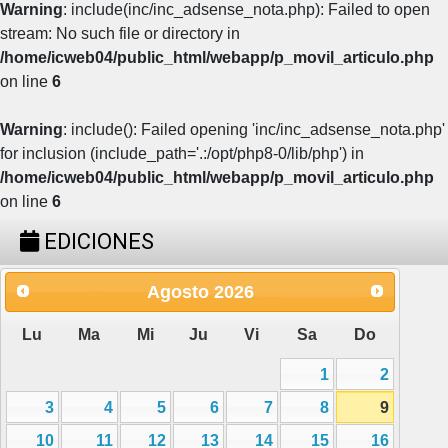
Warning
: include(inc/inc_adsense_nota.php): Failed to open
stream: No such file or directory in
/home/icweb04/public_html/webapp/p_movil_articulo.php
on line
6
Warning
: include(): Failed opening 'inc/inc_adsense_nota.php'
for inclusion (include_path='.:/opt/php8-0/lib/php') in
/home/icweb04/public_html/webapp/p_movil_articulo.php
on line
6
EDICIONES
Agosto
2026
Lu
Ma
Mi
Ju
Vi
Sa
Do
1
2
3
4
5
6
7
8
9
10
11
12
13
14
15
16