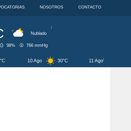
VOCATORIAS
NOSOTROS
CONTACTO
C
Nublado
98%
766
mmHg
10 Ago
30°C
11 Ago
33°C