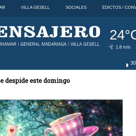
AR
VILLA GESELL
SOCIALES
EDICTOS / CON
24°
1.8 m/s
8 Ago
29°C
9 Ago
30°C
 se despide este domingo