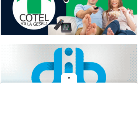
▼
REDES