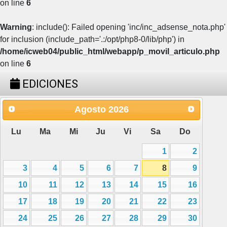
on line
6
Warning
: include(): Failed opening 'inc/inc_adsense_nota.php'
for inclusion (include_path='.:/opt/php8-0/lib/php') in
/home/icweb04/public_html/webapp/p_movil_articulo.php
on line
6
EDICIONES
Agosto
2026
Lu
Ma
Mi
Ju
Vi
Sa
Do
1
2
3
4
5
6
7
8
9
10
11
12
13
14
15
16
17
18
19
20
21
22
23
24
25
26
27
28
29
30