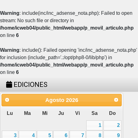
Warning
: include(inc/inc_adsense_nota.php): Failed to open
stream: No such file or directory in
/home/icweb04/public_html/webapp/p_movil_articulo.php
on line
6
Warning
: include(): Failed opening 'inc/inc_adsense_nota.php'
for inclusion (include_path='.:/opt/php8-0/lib/php') in
/home/icweb04/public_html/webapp/p_movil_articulo.php
on line
6
EDICIONES
Agosto
2026
Lu
Ma
Mi
Ju
Vi
Sa
Do
1
2
3
4
5
6
7
8
9