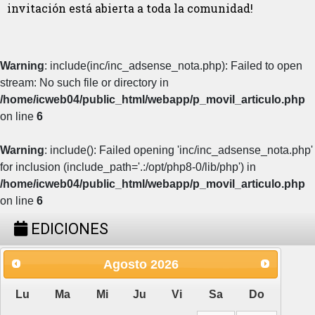
invitación está abierta a toda la comunidad!
Warning
: include(inc/inc_adsense_nota.php): Failed to open
stream: No such file or directory in
/home/icweb04/public_html/webapp/p_movil_articulo.php
on line
6
Warning
: include(): Failed opening 'inc/inc_adsense_nota.php'
for inclusion (include_path='.:/opt/php8-0/lib/php') in
/home/icweb04/public_html/webapp/p_movil_articulo.php
on line
6
EDICIONES
Agosto
2026
Lu
Ma
Mi
Ju
Vi
Sa
Do