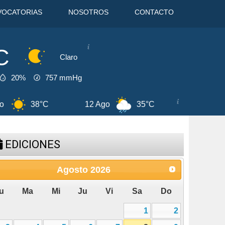
VOCATORIAS
NOSOTROS
CONTACTO
C
Claro
20%
757
mmHg
C
13 Ago
37°C
7 Ago
42°C
EDICIONES
Agosto
2026
u
Ma
Mi
Ju
Vi
Sa
Do
1
2