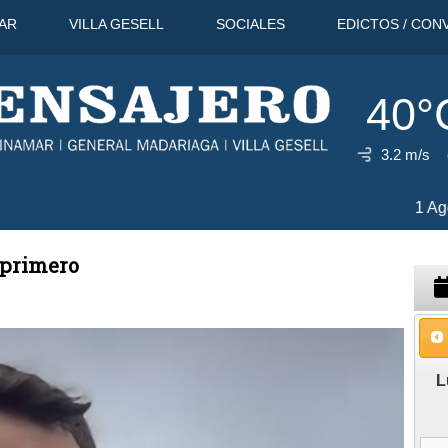
AR
VILLA GESELL
SOCIALES
EDICTOS / CON
40°
3.2 m/s
40°C
11 Ago
38°C
12 Ago
35°
 primero
L