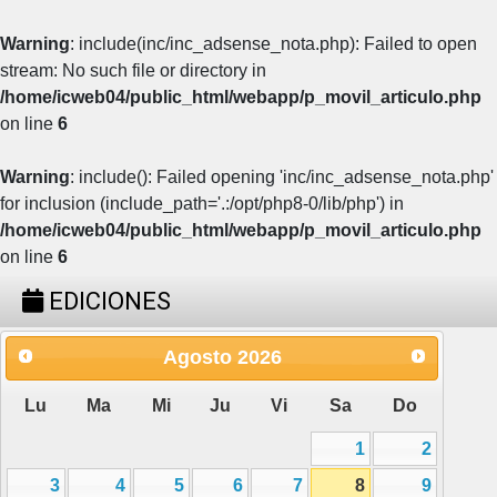
Warning
: include(inc/inc_adsense_nota.php): Failed to open
stream: No such file or directory in
/home/icweb04/public_html/webapp/p_movil_articulo.php
on line
6
Warning
: include(): Failed opening 'inc/inc_adsense_nota.php'
for inclusion (include_path='.:/opt/php8-0/lib/php') in
/home/icweb04/public_html/webapp/p_movil_articulo.php
on line
6
EDICIONES
Agosto
2026
Lu
Ma
Mi
Ju
Vi
Sa
Do
1
2
3
4
5
6
7
8
9