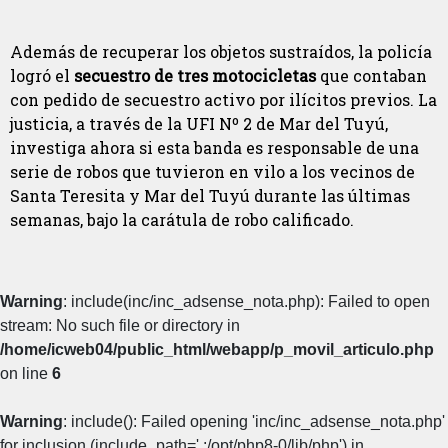
Además de recuperar los objetos sustraídos, la policía
logró el
secuestro de tres motocicletas
que contaban
con pedido de secuestro activo por ilícitos previos. La
justicia, a través de la UFI Nº 2 de Mar del Tuyú,
investiga ahora si esta banda es responsable de una
serie de robos que tuvieron en vilo a los vecinos de
Santa Teresita y Mar del Tuyú durante las últimas
semanas, bajo la carátula de robo calificado.
Warning
: include(inc/inc_adsense_nota.php): Failed to open
stream: No such file or directory in
/home/icweb04/public_html/webapp/p_movil_articulo.php
on line
6
Warning
: include(): Failed opening 'inc/inc_adsense_nota.php'
for inclusion (include_path='.:/opt/php8-0/lib/php') in