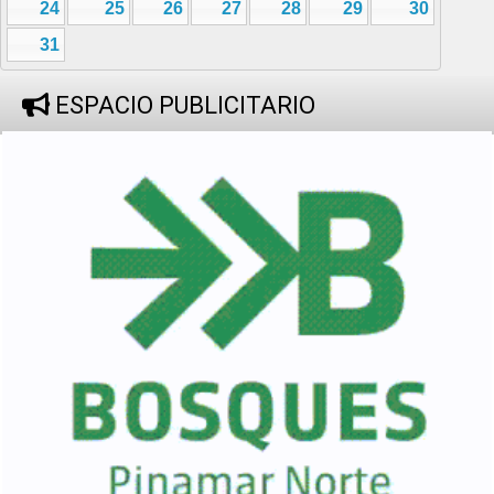
24
25
26
27
28
29
30
31
ESPACIO PUBLICITARIO