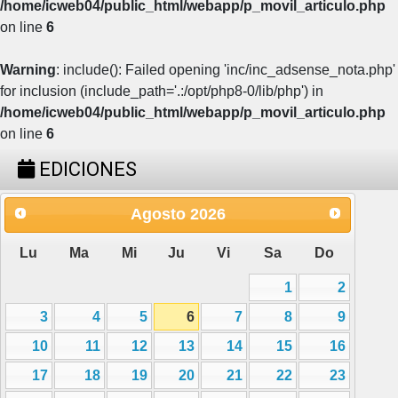
/home/icweb04/public_html/webapp/p_movil_articulo.php
on line
6
Warning
: include(): Failed opening 'inc/inc_adsense_nota.php'
for inclusion (include_path='.:/opt/php8-0/lib/php') in
/home/icweb04/public_html/webapp/p_movil_articulo.php
on line
6
EDICIONES
Agosto
2026
Lu
Ma
Mi
Ju
Vi
Sa
Do
1
2
3
4
5
6
7
8
9
10
11
12
13
14
15
16
17
18
19
20
21
22
23