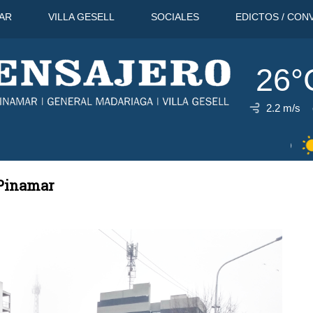
AR
VILLA GESELL
SOCIALES
EDICTOS / CON
26°
2.2 m/s
0°C
9 Ago
31°C
10 Ago
31°C
 Pinamar