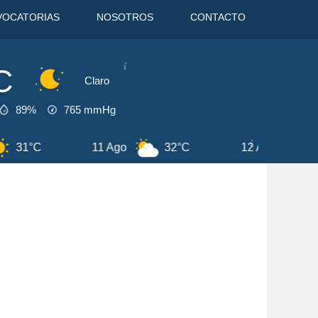
VOCATORIAS
NOSOTROS
CONTACTO
C
Claro
89%
765
mmHg
11 Ago
32°C
12 Ago
30°C