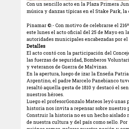
Con un sencillo acto en la Plaza Primera Jun
música y danzas típicas en el Stake Park, la
Pinamar ©.- Con motivo de celebrarse el 216º
este lunes el acto oficial del 25 de Mayo en 
autoridades municipales encabezadas por el
Detalles
El acto contó con la participación del Concej
las fuerzas de seguridad, Bomberos Voluntario
y veteranos de Guerra de Malvinas.
En la apertura, luego de izar la Enseña Patri
Argentino, el padre Marcelo Panebianco tuvo
resaltó aquella gesta de 1810 y destacó el s
nuestros héroes.
Luego el profesorGonzalo Mateos leyó unas pa
historia nos invita a repensar sobre nuestro
Construir la historia no es un hecho aislado 
de nuestra cultura y del país como sello. Por
quiénes somos, valorar nuestra nación y com