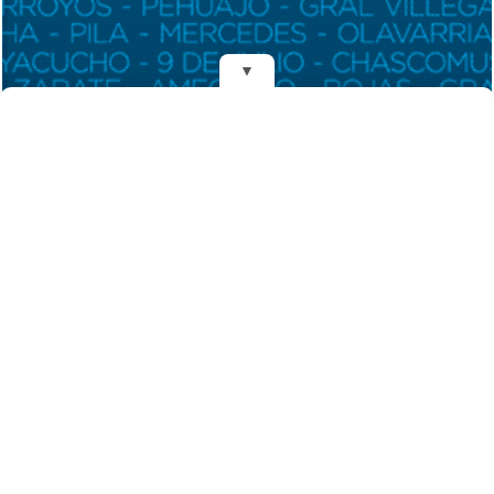
▼
REDES
Fundado el 28 de Mayo de 1993
Propietarios: Dr. Juan Carlos Eyras, Dr. Guillermo Eyras
Director: Dr. Juan Carlos Eyras
Domicilio: Dr. Carlos Madariaga 225, Gral. Madariaga, Buenos Aires,
Argentina
(C) 2026