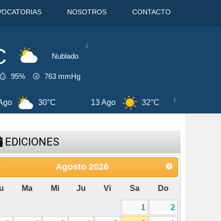
VOCATORIAS
NOSOTROS
CONTACTO
C
Nublado
95%
763
mmHg
C
14 Ago
30°C
8 Ago
31°C
EDICIONES
Agosto
2026
u
Ma
Mi
Ju
Vi
Sa
Do
1
2