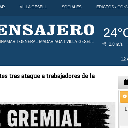
AR
VILLA GESELL
SOCIALES
EDICTOS / CON
24°
2.8 m/s
31°C
12 Ago
30°C
13 Ago
32°
 tras ataque a trabajadores de la
L