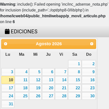
Warning
: include(): Failed opening 'inc/inc_adsense_nota.php'
for inclusion (include_path='.:/opt/php8-0/lib/php') in
/home/icweb04/public_html/webapp/p_movil_articulo.php
on line
6
EDICIONES
Agosto
2026
Lu
Ma
Mi
Ju
Vi
Sa
Do
1
2
3
4
5
6
7
8
9
10
11
12
13
14
15
16
17
18
19
20
21
22
23
24
25
26
27
28
29
30
31