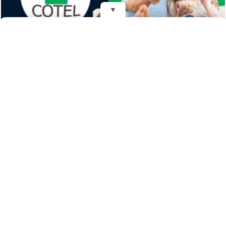
▼
REDES