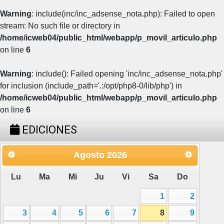
Warning
: include(inc/inc_adsense_nota.php): Failed to open
stream: No such file or directory in
/home/icweb04/public_html/webapp/p_movil_articulo.php
on line
6
Warning
: include(): Failed opening 'inc/inc_adsense_nota.php'
for inclusion (include_path='.:/opt/php8-0/lib/php') in
/home/icweb04/public_html/webapp/p_movil_articulo.php
on line
6
EDICIONES
Agosto
2026
Lu
Ma
Mi
Ju
Vi
Sa
Do
1
2
3
4
5
6
7
8
9