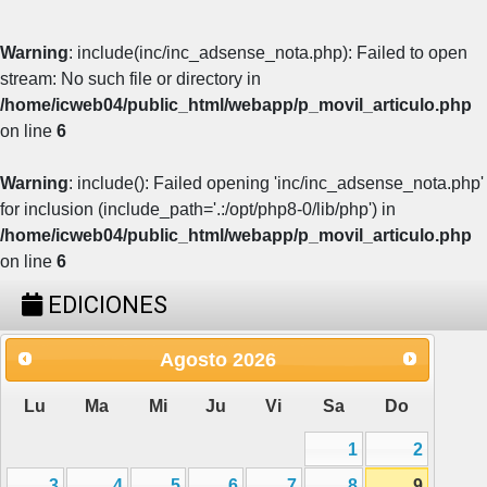
Warning
: include(inc/inc_adsense_nota.php): Failed to open
stream: No such file or directory in
/home/icweb04/public_html/webapp/p_movil_articulo.php
on line
6
Warning
: include(): Failed opening 'inc/inc_adsense_nota.php'
for inclusion (include_path='.:/opt/php8-0/lib/php') in
/home/icweb04/public_html/webapp/p_movil_articulo.php
on line
6
EDICIONES
Agosto
2026
Lu
Ma
Mi
Ju
Vi
Sa
Do
1
2
3
4
5
6
7
8
9