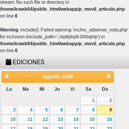
stream: No such file or directory in
/home/icweb04/public_html/webapp/p_movil_articulo.php
on line
6
Warning
: include(): Failed opening 'inc/inc_adsense_nota.php'
for inclusion (include_path='.:/opt/php8-0/lib/php') in
/home/icweb04/public_html/webapp/p_movil_articulo.php
on line
6
EDICIONES
Agosto
2026
Lu
Ma
Mi
Ju
Vi
Sa
Do
1
2
3
4
5
6
7
8
9
10
11
12
13
14
15
16
17
18
19
20
21
22
23