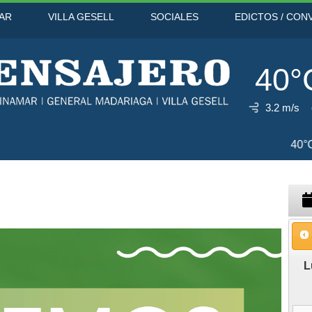
AR
VILLA GESELL
SOCIALES
EDICTOS / CON
40°
3.2 m/s
10 Ago
40°C
11 Ago
38°C
L