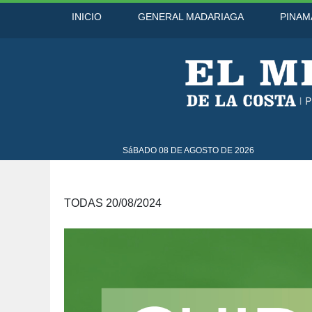
INICIO
GENERAL MADARIAGA
PINAM
°C
8 Ago
44°C
9 Ago
43°C
SáBADO 08 DE AGOSTO DE 2026
TODAS 20/08/2024