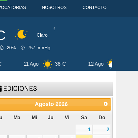
VOCATORIAS
NOSOTROS
CONTACTO
C
Claro
20%
757
mmHg
12 Ago
35°C
13 Ago
37°C
EDICIONES
Agosto
2026
u
Ma
Mi
Ju
Vi
Sa
Do
1
2