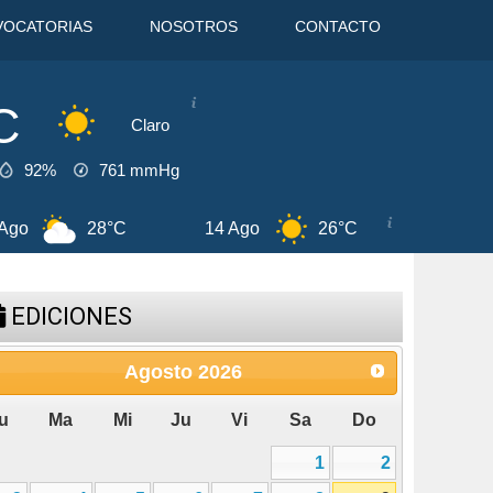
VOCATORIAS
NOSOTROS
CONTACTO
C
Claro
92%
761
mmHg
°C
15 Ago
25°C
9 Ago
32°C
EDICIONES
Agosto
2026
u
Ma
Mi
Ju
Vi
Sa
Do
1
2