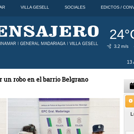
AR
VILLA GESELL
SOCIALES
EDICTOS / CON
24°
3.2 m/s
30°C
13 Ago
28°C
14 Ago
26
 un robo en el barrio Belgrano
L