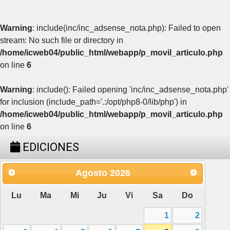
Warning
: include(inc/inc_adsense_nota.php): Failed to open
stream: No such file or directory in
/home/icweb04/public_html/webapp/p_movil_articulo.php
on line
6
Warning
: include(): Failed opening 'inc/inc_adsense_nota.php'
for inclusion (include_path='.:/opt/php8-0/lib/php') in
/home/icweb04/public_html/webapp/p_movil_articulo.php
on line
6
EDICIONES
Agosto
2026
Lu
Ma
Mi
Ju
Vi
Sa
Do
1
2