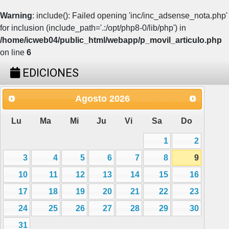
Warning
: include(): Failed opening 'inc/inc_adsense_nota.php'
for inclusion (include_path='.:/opt/php8-0/lib/php') in
/home/icweb04/public_html/webapp/p_movil_articulo.php
on line
6
EDICIONES
Agosto
2026
Lu
Ma
Mi
Ju
Vi
Sa
Do
1
2
3
4
5
6
7
8
9
10
11
12
13
14
15
16
17
18
19
20
21
22
23
24
25
26
27
28
29
30
31