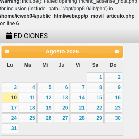
Warning
: include(): Failed opening 'inc/inc_adsense_nota.php'
for inclusion (include_path='.:/opt/php8-0/lib/php') in
/home/icweb04/public_html/webapp/p_movil_articulo.php
on line
6
EDICIONES
Agosto
2026
Lu
Ma
Mi
Ju
Vi
Sa
Do
1
2
3
4
5
6
7
8
9
10
11
12
13
14
15
16
17
18
19
20
21
22
23
24
25
26
27
28
29
30
31