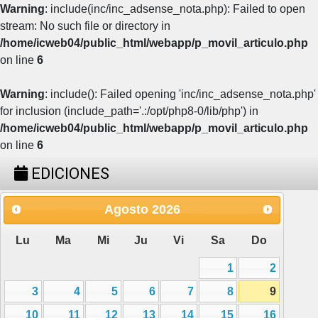
Warning
: include(inc/inc_adsense_nota.php): Failed to open
stream: No such file or directory in
/home/icweb04/public_html/webapp/p_movil_articulo.php
on line
6
Warning
: include(): Failed opening 'inc/inc_adsense_nota.php'
for inclusion (include_path='.:/opt/php8-0/lib/php') in
/home/icweb04/public_html/webapp/p_movil_articulo.php
on line
6
EDICIONES
Agosto
2026
Lu
Ma
Mi
Ju
Vi
Sa
Do
1
2
3
4
5
6
7
8
9
10
11
12
13
14
15
16