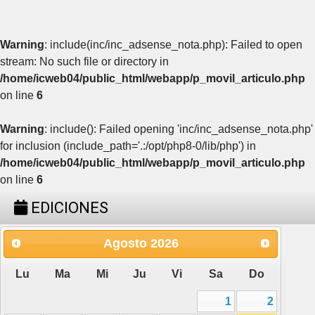
Warning
: include(inc/inc_adsense_nota.php): Failed to open
stream: No such file or directory in
/home/icweb04/public_html/webapp/p_movil_articulo.php
on line
6
Warning
: include(): Failed opening 'inc/inc_adsense_nota.php'
for inclusion (include_path='.:/opt/php8-0/lib/php') in
/home/icweb04/public_html/webapp/p_movil_articulo.php
on line
6
EDICIONES
Agosto
2026
Lu
Ma
Mi
Ju
Vi
Sa
Do
1
2