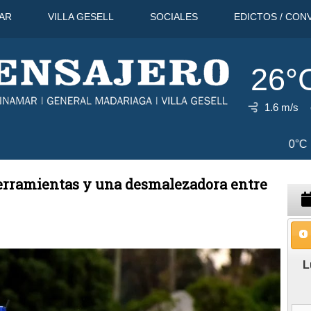
AR
VILLA GESELL
SOCIALES
EDICTOS / CON
26°
1.6 m/s
9 Ago
33°C
10 Ago
30°C
11
erramientas y una desmalezadora entre
L