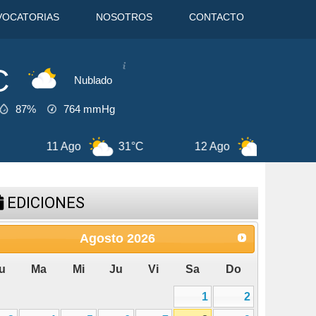
VOCATORIAS
NOSOTROS
CONTACTO
C
Nublado
87%
764
mmHg
 Ago
31°C
12 Ago
30°C
13 Ag
EDICIONES
Agosto
2026
u
Ma
Mi
Ju
Vi
Sa
Do
1
2