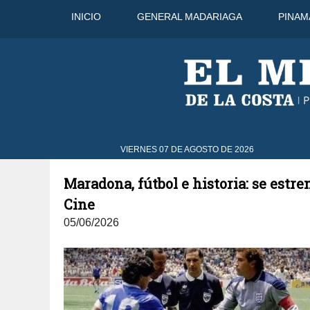
INICIO
GENERAL MADARIAGA
PINAM
2°C
8 Ago
44°C
9 Ago
43°C
VIERNES 07 DE AGOSTO DE 2026
Maradona, fútbol e historia: se estre
Cine
05/06/2026