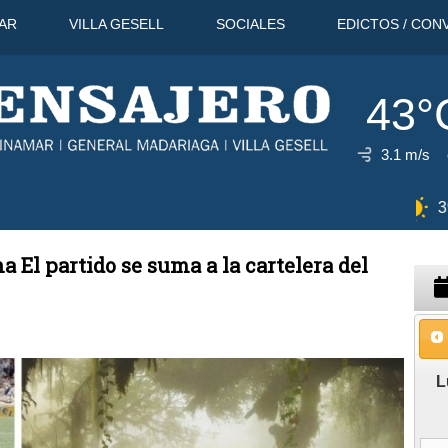
AR
VILLA GESELL
SOCIALES
EDICTOS / CON
43°
3.1 m/s
10 Ago
39°C
11 Ago
38°C
na El partido se suma a la cartelera del
L