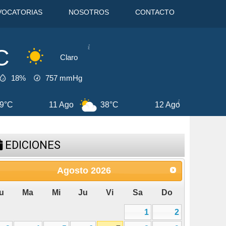
VOCATORIAS
NOSOTROS
CONTACTO
C
Claro
18%
757
mmHg
12 Ago
38°C
13 Ago
37°C
EDICIONES
Agosto
2026
u
Ma
Mi
Ju
Vi
Sa
Do
1
2