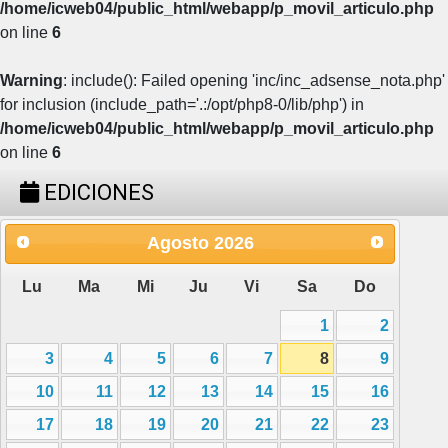
/home/icweb04/public_html/webapp/p_movil_articulo.php
on line
6
Warning
: include(): Failed opening 'inc/inc_adsense_nota.php'
for inclusion (include_path='.:/opt/php8-0/lib/php') in
/home/icweb04/public_html/webapp/p_movil_articulo.php
on line
6
EDICIONES
Agosto
2026
Lu
Ma
Mi
Ju
Vi
Sa
Do
1
2
3
4
5
6
7
8
9
10
11
12
13
14
15
16
17
18
19
20
21
22
23