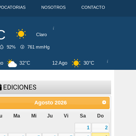
VOCATORIAS
NOSOTROS
CONTACTO
C
Claro
92%
761
mmHg
2°C
12 Ago
30°C
13 Ago
28°C
EDICIONES
Agosto
2026
u
Ma
Mi
Ju
Vi
Sa
Do
1
2