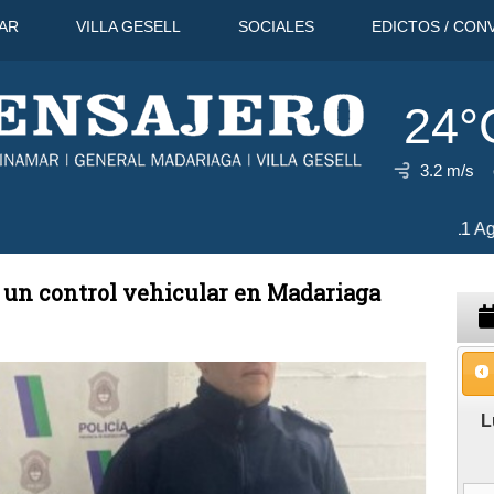
AR
VILLA GESELL
SOCIALES
EDICTOS / CON
24°
3.2 m/s
32°C
10 Ago
33°C
11 Ago
3
 un control vehicular en Madariaga
L