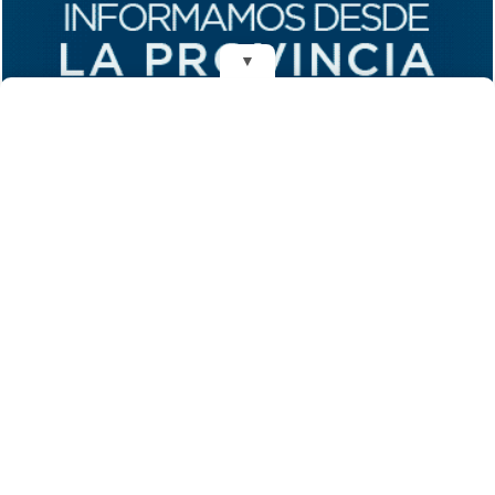
▼
REDES
DIARIO EL MENSAJERO DE LA COSTA
Fundado el 28 de Mayo de 1993
Propietarios: Dr. Juan Carlos Eyras, Dr. Guillermo Eyras
Director: Dr. Juan Carlos Eyras
Domicilio: Dr. Carlos Madariaga 225, Gral. Madariaga, Buenos Aires,
Argentina
(C) 2026