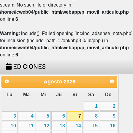
stream: No such file or directory in
/home/icweb04/public_html/webapp/p_movil_articulo.php
on line
6
Warning
: include(): Failed opening 'inc/inc_adsense_nota.php'
for inclusion (include_path='.:/opt/php8-0/lib/php') in
/home/icweb04/public_html/webapp/p_movil_articulo.php
on line
6
EDICIONES
Agosto
2026
Lu
Ma
Mi
Ju
Vi
Sa
Do
1
2
3
4
5
6
7
8
9
10
11
12
13
14
15
16