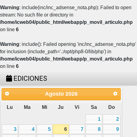
Warning
: include(inc/inc_adsense_nota.php): Failed to open
stream: No such file or directory in
/home/icweb04/public_html/webapp/p_movil_articulo.php
on line
6
Warning
: include(): Failed opening 'inc/inc_adsense_nota.php'
for inclusion (include_path='.:/opt/php8-0/lib/php') in
/home/icweb04/public_html/webapp/p_movil_articulo.php
on line
6
EDICIONES
Agosto
2026
Lu
Ma
Mi
Ju
Vi
Sa
Do
1
2
3
4
5
6
7
8
9