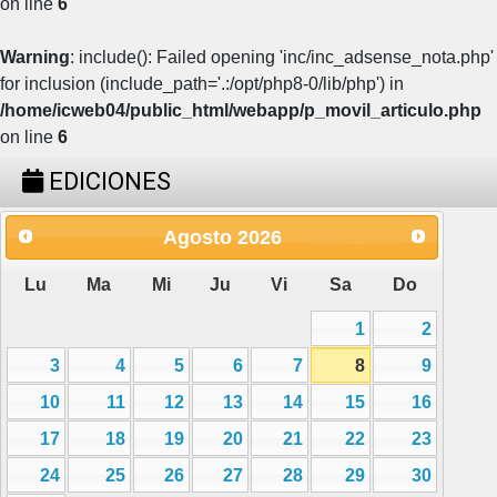
on line
6
Warning
: include(): Failed opening 'inc/inc_adsense_nota.php'
for inclusion (include_path='.:/opt/php8-0/lib/php') in
/home/icweb04/public_html/webapp/p_movil_articulo.php
on line
6
EDICIONES
Agosto
2026
Lu
Ma
Mi
Ju
Vi
Sa
Do
1
2
3
4
5
6
7
8
9
10
11
12
13
14
15
16
17
18
19
20
21
22
23
24
25
26
27
28
29
30