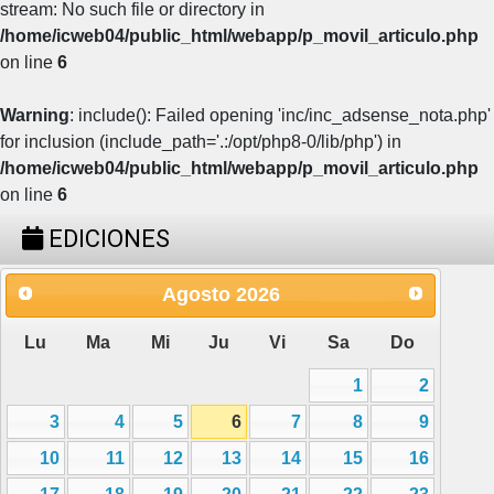
stream: No such file or directory in
/home/icweb04/public_html/webapp/p_movil_articulo.php
on line
6
Warning
: include(): Failed opening 'inc/inc_adsense_nota.php'
for inclusion (include_path='.:/opt/php8-0/lib/php') in
/home/icweb04/public_html/webapp/p_movil_articulo.php
on line
6
EDICIONES
Agosto
2026
Lu
Ma
Mi
Ju
Vi
Sa
Do
1
2
3
4
5
6
7
8
9
10
11
12
13
14
15
16