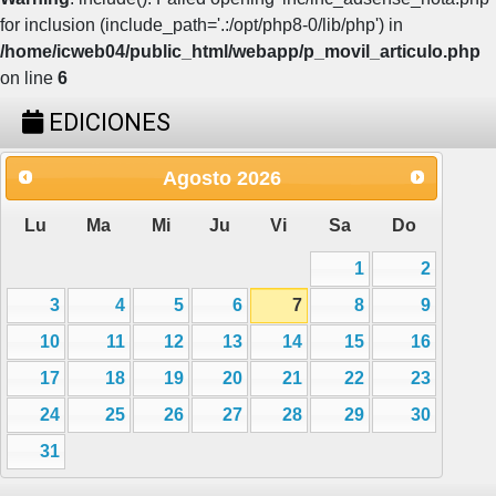
for inclusion (include_path='.:/opt/php8-0/lib/php') in
/home/icweb04/public_html/webapp/p_movil_articulo.php
on line
6
EDICIONES
Agosto
2026
Lu
Ma
Mi
Ju
Vi
Sa
Do
1
2
3
4
5
6
7
8
9
10
11
12
13
14
15
16
17
18
19
20
21
22
23
24
25
26
27
28
29
30
31