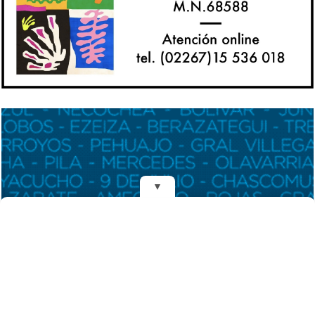
▼
REDES