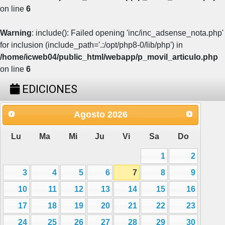
on line
6
Warning
: include(): Failed opening 'inc/inc_adsense_nota.php'
for inclusion (include_path='.:/opt/php8-0/lib/php') in
/home/icweb04/public_html/webapp/p_movil_articulo.php
on line
6
EDICIONES
Agosto
2026
Lu
Ma
Mi
Ju
Vi
Sa
Do
1
2
3
4
5
6
7
8
9
10
11
12
13
14
15
16
17
18
19
20
21
22
23
24
25
26
27
28
29
30